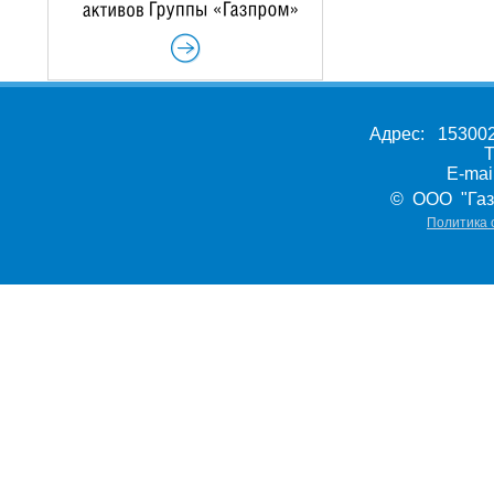
Адрес: 153002,
Т
E-ma
© ООО "Газ
Политика 